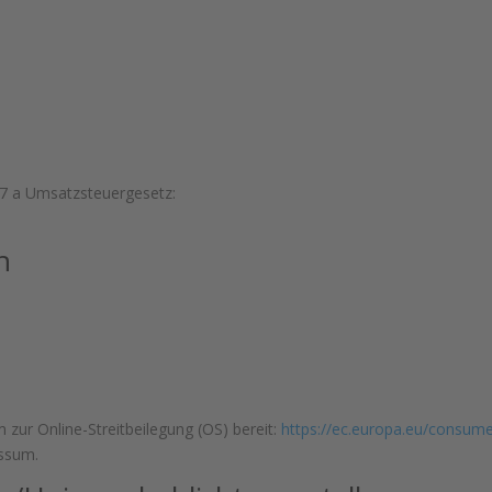
7 a Umsatzsteuergesetz:
h
 zur Online-Streitbeilegung (OS) bereit:
https://ec.europa.eu/consume
essum.